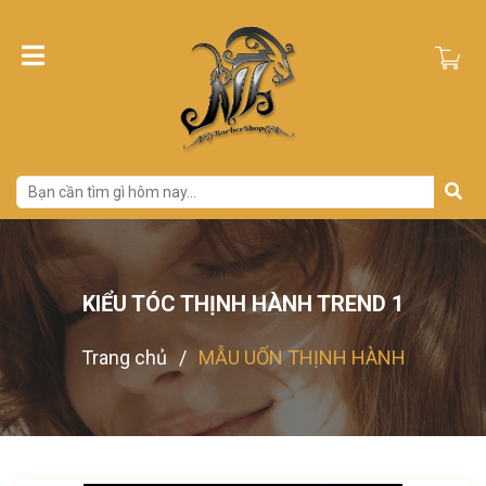
KIỂU TÓC THỊNH HÀNH TREND 1
Trang chủ
/
MẪU UỐN THỊNH HÀNH