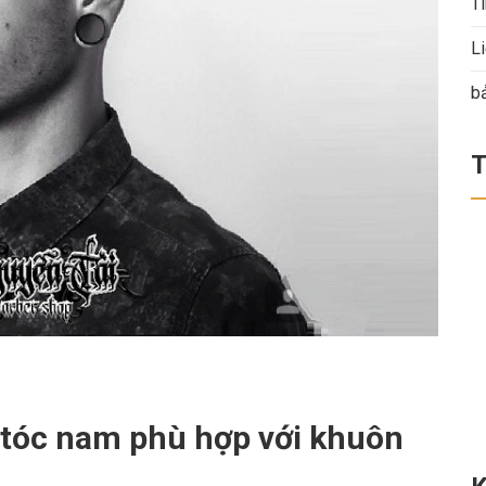
Ti
L
b
T
 tóc nam phù hợp với khuôn