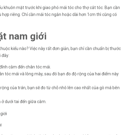
iểu khuôn mặt trước khi giao phó mái tóc cho thợ cắt tóc. Bạn cần
 hợp riêng. Chỉ cần mái tóc ngắn hoặc dài hơn 1cm thì cũng có
t nam giới
huộc kiểu nào? Việc này rất đơn giản, bạn chỉ cần chuẩn bị thước
i đây:
đỉnh cằm đến chân tóc mái.
ân tóc mái và lông mày, sau đó bạn đo độ rộng của hai điểm này
rộng của trán, bạn sẽ đo từ chỗ nhô lên cao nhất của gò má bên
ở dưới tai đến giữa cằm.
i