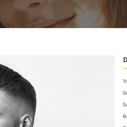
T
Gi
S
Đ