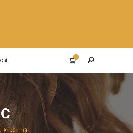
GIÁ
ÓC
ới khuôn mặt