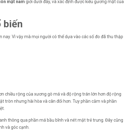
uôn mặt nam
giới dưới đây, và xác định được kiểu gương mặt của
 biến
ện nay. Vì vậy mà mọi người có thể dựa vào các số đo đã thu thập
 hơn chiều rộng của xương gò má và độ rộng trán lớn hơn độ rộng
t tròn nhưng hài hòa và cân đối hơn. Tuy phần cằm và phần
ệt.
uanh thông qua phần má bầu bĩnh và nét mặt trẻ trung. Đây cũng
ính và góc cạnh.