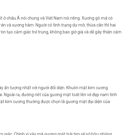
ất ở châu Á nói chung và Việt Nam nói riêng. Xương gò má có
trán và xương hàm. Người có tình trạng dư mỡ, thừa cân thì hai
òn tạo cảm giác trẻ trung, không bao giờ già và dễ gây thiện cảm
gây ấn tượng nhất với người đối diện. Khuôn mặt kim cương
 Ngoài ra, đường nét của gương mặt toát lên vẻ đẹp nam tính
ặt kim cương thường được chọn là gương mặt đại diện của
tam giác. Chính vì vậy mà gương mặt trái tim sẽ sở hữu những