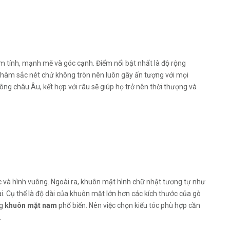
 tính, mạnh mẽ và góc cạnh. Điểm nổi bật nhất là độ rộng
 hàm sắc nét chứ không tròn nên luôn gây ấn tượng với mọi
ng châu Âu, kết hợp với râu sẽ giúp họ trở nên thời thượng và
c và hình vuông. Ngoài ra, khuôn mặt hình chữ nhật tương tự như
i. Cụ thể là độ dài của khuôn mặt lớn hơn các kích thước của gò
ng
khuôn mặt nam
phổ biến. Nên việc chọn kiểu tóc phù hợp cần
.