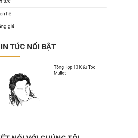
n tức
iên hệ
ảng giá
IN TỨC NỔI BẬT
Tông Hợp 13 Kiểu Tóc
Mullet