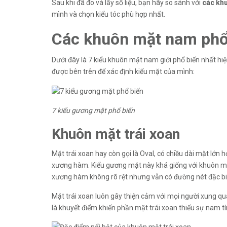
Sau khi đã đo và lấy số liệu, bạn hãy so sánh với
các kh
mình và chọn kiểu tóc phù hợp nhất.
Các khuôn mặt nam phổ
Dưới đây là 7 kiểu khuôn mặt nam giới phổ biến nhất hi
được bên trên để xác định kiểu mặt của mình:
7 kiểu gương mặt phổ biến
Khuôn mặt trái xoan
Mặt trái xoan hay còn gọi là Oval, có chiều dài mặt lớn
xương hàm. Kiểu gương mặt này khá giống với khuôn mặ
xương hàm không rõ rệt nhưng vẫn có đường nét đặc bi
Mặt trái xoan luôn gây thiện cảm với mọi người xung q
là khuyết điểm khiến phần mặt trái xoan thiếu sự nam t