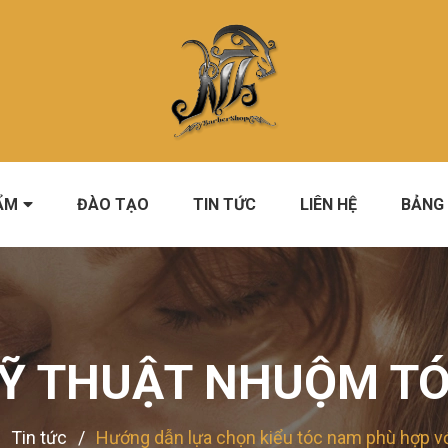
ẨM
ĐÀO TẠO
TIN TỨC
LIÊN HỆ
BẢNG 
Ỹ THUẬT NHUỘM T
/
Tin tức
/
Hướng dẫn lựa chọn kiểu tóc nam phù hợp v